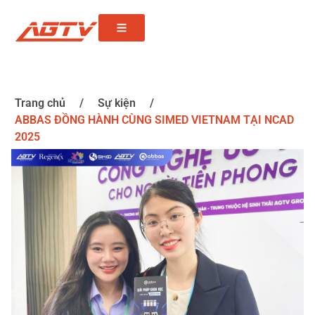
Trang chủ
/
Sự kiện
/
ABBAS ĐỒNG HÀNH CÙNG SIMED VIETNAM TẠI NCAD
2025