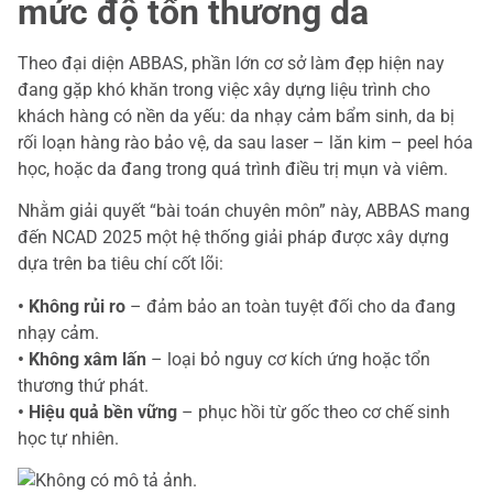
mức độ tổn thương da
Theo đại diện ABBAS, phần lớn cơ sở làm đẹp hiện nay
đang gặp khó khăn trong việc xây dựng liệu trình cho
khách hàng có nền da yếu: da nhạy cảm bẩm sinh, da bị
rối loạn hàng rào bảo vệ, da sau laser – lăn kim – peel hóa
học, hoặc da đang trong quá trình điều trị mụn và viêm.
Nhằm giải quyết “bài toán chuyên môn” này, ABBAS mang
đến NCAD 2025 một hệ thống giải pháp được xây dựng
dựa trên ba tiêu chí cốt lõi:
• Không rủi ro
– đảm bảo an toàn tuyệt đối cho da đang
nhạy cảm.
• Không xâm lấn
– loại bỏ nguy cơ kích ứng hoặc tổn
thương thứ phát.
• Hiệu quả bền vững
– phục hồi từ gốc theo cơ chế sinh
học tự nhiên.