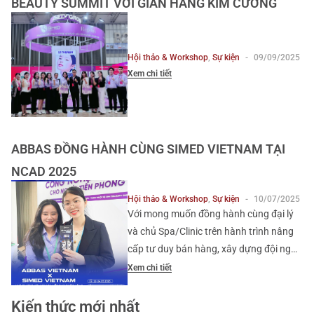
BEAUTY SUMMIT VỚI GIAN HÀNG KIM CƯƠNG
Hội thảo & Workshop
,
Sự kiện
-
09/09/2025
Xem chi tiết
ABBAS ĐỒNG HÀNH CÙNG SIMED VIETNAM TẠI
NCAD 2025
Hội thảo & Workshop
,
Sự kiện
-
10/07/2025
Với mong muốn đồng hành cùng đại lý
và chủ Spa/Clinic trên hành trình nâng
cấp tư duy bán hàng, xây dựng đội ngũ
kinh doanh hiệu quả và bền vững, Y
Xem chi tiết
Dược VHN đã tổ chức thành công khóa
học “7SS – 7 bước bán hàng tự nhiên
Kiến thức mới nhất