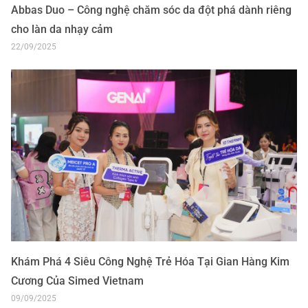
như hơi thở” trong hai ngày 18–
Abbas Duo – Công nghệ chăm sóc da đột phá dành riêng
19/6/2025 tại TP. Hồ Chí Minh.
cho làn da nhạy cảm
22/09/2025
Khám Phá 4 Siêu Công Nghệ Trẻ Hóa Tại Gian Hàng Kim
Cương Của Simed Vietnam
09/09/2025