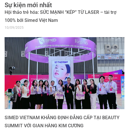
Sự kiện mới nhất
Hội thảo trẻ hóa: SỨC MẠNH “KÉP” TỪ LASER – tài trợ
100% bởi Simed Việt Nam
10/09/2025
SIMED VIETNAM KHẲNG ĐỊNH ĐẲNG CẤP TẠI BEAUTY
SUMMIT VỚI GIAN HÀNG KIM CƯƠNG