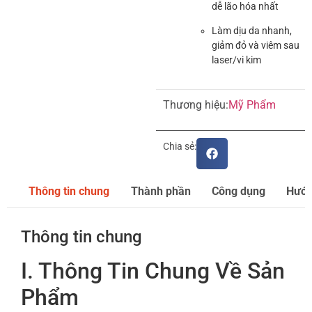
dễ lão hóa nhất
Làm dịu da nhanh,
giảm đỏ và viêm sau
laser/vi kim
Thương hiệu:
Mỹ Phẩm
Chia sẻ:
Thông tin chung
Thành phần
Công dụng
Hướn
Thông tin chung
I. Thông Tin Chung Về Sản
Phẩm