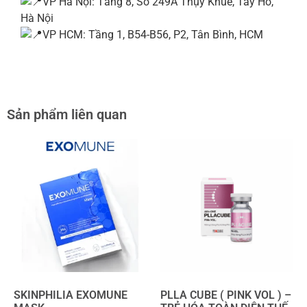
VP Hà Nội: Tầng 8, Số 249A Thụy Khuê, Tây Hồ,
Hà Nội
VP HCM: Tầng 1, B54-B56, P2, Tân Bình, HCM
Sản phẩm liên quan
SKINPHILIA EXOMUNE
PLLA CUBE ( PINK VOL ) –