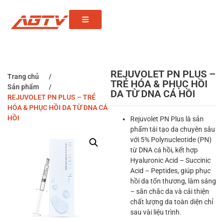
REJUVOLET PN PLUS –
Trang chủ
/
TRẺ HÓA & PHỤC HỒI
Sản phẩm
/
DA TỪ DNA CÁ HỒI
REJUVOLET PN PLUS – TRẺ
HÓA & PHỤC HỒI DA TỪ DNA CÁ
HỒI
Rejuvolet PN Plus là sản
phẩm tái tạo da chuyên sâu
với 5% Polynucleotide (PN)
từ DNA cá hồi, kết hợp
Hyaluronic Acid – Succinic
Acid – Peptides, giúp phục
hồi da tổn thương, làm sáng
– săn chắc da và cải thiện
chất lượng da toàn diện chỉ
sau vài liệu trình.