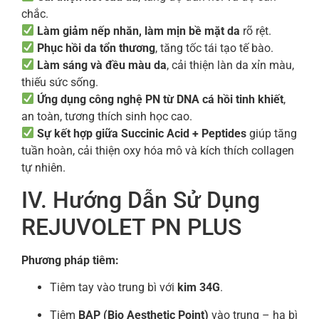
chắc.
Làm giảm nếp nhăn, làm mịn bề mặt da
rõ rệt.
Phục hồi da tổn thương
, tăng tốc tái tạo tế bào.
Làm sáng và đều màu da
, cải thiện làn da xỉn màu,
thiếu sức sống.
Ứng dụng công nghệ PN từ DNA cá hồi tinh khiết
,
an toàn, tương thích sinh học cao.
Sự kết hợp giữa Succinic Acid + Peptides
giúp tăng
tuần hoàn, cải thiện oxy hóa mô và kích thích collagen
tự nhiên.
IV. Hướng Dẫn Sử Dụng
REJUVOLET PN PLUS
Phương pháp tiêm:
Tiêm tay vào trung bì với
kim 34G
.
Tiêm
BAP (Bio Aesthetic Point)
vào trung – hạ bì