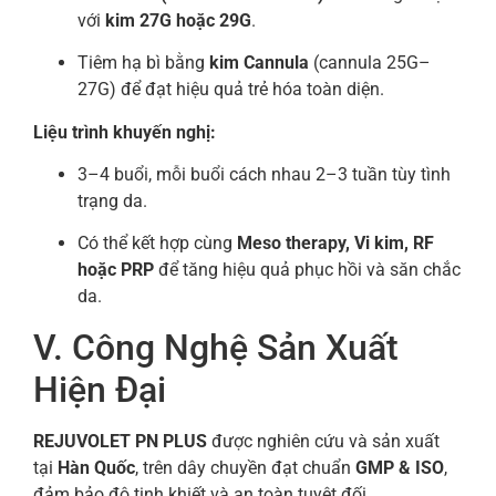
với
kim 27G hoặc 29G
.
Tiêm hạ bì bằng
kim Cannula
(cannula 25G–
27G) để đạt hiệu quả trẻ hóa toàn diện.
Liệu trình khuyến nghị:
3–4 buổi, mỗi buổi cách nhau 2–3 tuần tùy tình
trạng da.
Có thể kết hợp cùng
Meso therapy, Vi kim, RF
hoặc PRP
để tăng hiệu quả phục hồi và săn chắc
da.
V. Công Nghệ Sản Xuất
Hiện Đại
REJUVOLET PN PLUS
được nghiên cứu và sản xuất
tại
Hàn Quốc
, trên dây chuyền đạt chuẩn
GMP & ISO
,
đảm bảo độ tinh khiết và an toàn tuyệt đối.