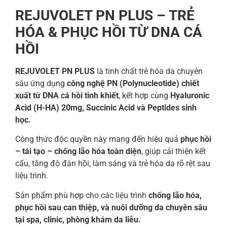
REJUVOLET PN PLUS – TRẺ
HÓA & PHỤC HỒI TỪ DNA CÁ
HỒI
REJUVOLET PN PLUS
là tinh chất trẻ hóa da chuyên
sâu ứng dụng
công nghệ PN (Polynucleotide) chiết
xuất từ DNA cá hồi tinh khiết
, kết hợp cùng
Hyaluronic
Acid (H-HA) 20mg, Succinic Acid và Peptides sinh
học.
Công thức độc quyền này mang đến hiệu quả
phục hồi
– tái tạo – chống lão hóa toàn diện
, giúp cải thiện kết
cấu, tăng độ đàn hồi, làm sáng và trẻ hóa da rõ rệt sau
liệu trình.
Sản phẩm phù hợp cho các liệu trình
chống lão hóa,
phục hồi sau can thiệp, và nuôi dưỡng da chuyên sâu
tại spa, clinic, phòng khám da liễu.