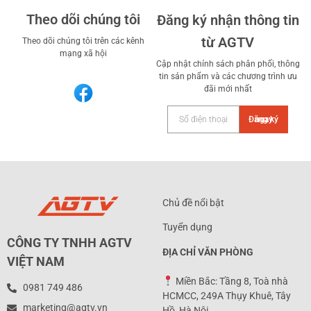
Theo dõi chúng tôi
Đăng ký nhận thông tin
từ AGTV
Theo dõi chúng tôi trên các kênh
mạng xã hội
Cập nhật chính sách phân phối, thông
tin sản phẩm và các chương trình ưu
đãi mới nhất
Đăng ký ngay
Chủ đề nổi bật
Tuyển dụng
CÔNG TY TNHH AGTV
ĐỊA CHỈ VĂN PHÒNG
VIỆT NAM
Miền Bắc: Tầng 8, Toà nhà
0981 749 486
HCMCC, 249A Thụy Khuê, Tây
marketing@agtv.vn
Hồ, Hà Nội