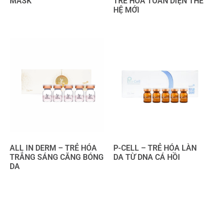
MASK
TRẺ HÓA TOÀN DIỆN THẾ
HỆ MỚI
ALL IN DERM – TRẺ HÓA
P-CELL – TRẺ HÓA LÀN
TRẮNG SÁNG CĂNG BÓNG
DA TỪ DNA CÁ HỒI
DA