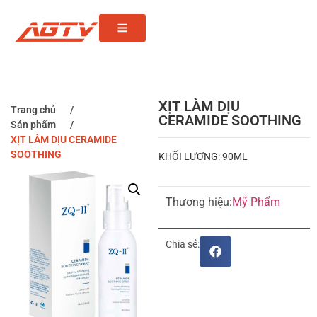
XỊT LÀM DỊU
Trang chủ
/
CERAMIDE SOOTHING
Sản phẩm
/
XỊT LÀM DỊU CERAMIDE
SOOTHING
KHỐI LƯỢNG: 90ML
Thương hiệu:
Mỹ Phẩm
Chia sẻ: