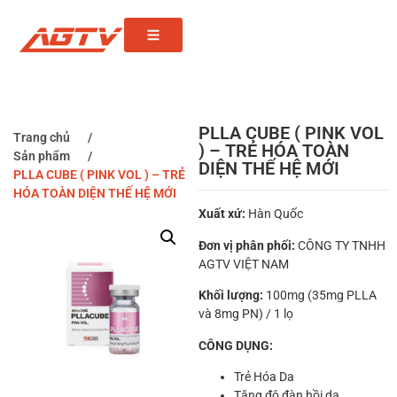
PLLA CUBE ( PINK VOL
Trang chủ
/
) – TRẺ HÓA TOÀN
Sản phẩm
/
DIỆN THẾ HỆ MỚI
PLLA CUBE ( PINK VOL ) – TRẺ
HÓA TOÀN DIỆN THẾ HỆ MỚI
Xuất xứ:
Hàn Quốc
Đơn vị phân phối:
CÔNG TY TNHH
AGTV VIỆT NAM
Khối lượng:
100mg (35mg PLLA
và 8mg PN) / 1 lọ
CÔNG DỤNG:
Trẻ Hóa Da
Tăng độ đàn hồi da