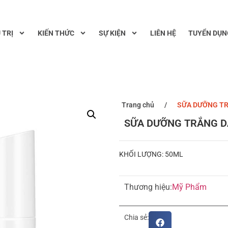
 TRỊ
KIẾN THỨC
SỰ KIỆN
LIÊN HỆ
TUYỂN DỤN
Trang chủ
/
SỮA DƯỠNG TR
SỮA DƯỠNG TRẮNG D
KHỐI LƯỢNG: 50ML
Thương hiệu:
Mỹ Phẩm
Chia sẻ: