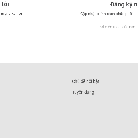
 tôi
Đăng ký n
h mạng xã hội
Cập nhật chính sách phân phối, th
Chủ đề nổi bật
Tuyển dụng